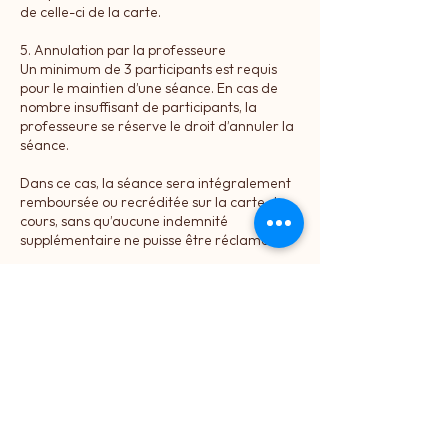
de celle-ci de la carte.
5. Annulation par la professeure
Un minimum de 3 participants est requis
pour le maintien d’une séance. En cas de
nombre insuffisant de participants, la
professeure se réserve le droit d’annuler la
séance.
Dans ce cas, la séance sera intégralement
remboursée ou recréditée sur la carte de
cours, sans qu’aucune indemnité
supplémentaire ne puisse être réclamée.
6. Absence de droit de rétractation
Conformément à l’article L221-28 du Code
de la consommation, les prestations de
services liées à des activités de loisirs
fournies à une date ou à une période
déterminée ne bénéficient pas du droit de
rétractation. Aucun droit de rétractation
ne pourra donc être exercé après la
réservation d’une séance.