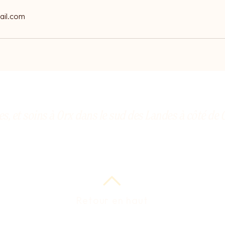
ail.com
es, et soins à Orx dans le sud des Landes à côté d
0 Orx
Retour en haut