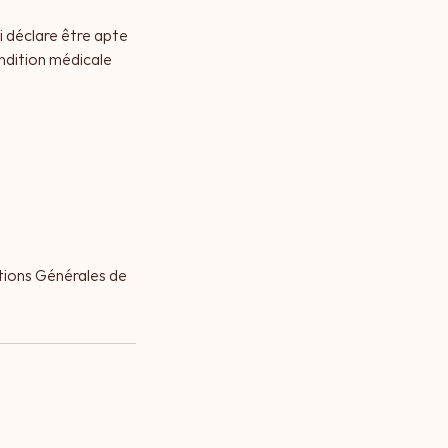
i déclare être apte
ndition médicale
tions Générales de