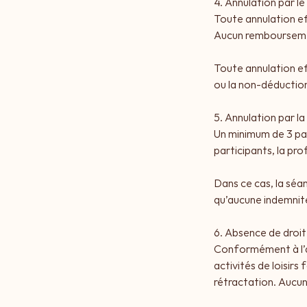
4. Annulation par le
Toute annulation e
Aucun remboursemen
Toute annulation ef
ou la non-déduction 
5. Annulation par l
Un minimum de 3 par
participants, la pro
Dans ce cas, la séa
qu’aucune indemnit
6. Absence de droit
Conformément à l’ar
activités de loisir
rétractation. Aucun