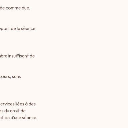
érée comme due.
eport de la séance
bre insuffisant de
cours, sans
rvices liées à des
as du droit de
ation d’une séance.