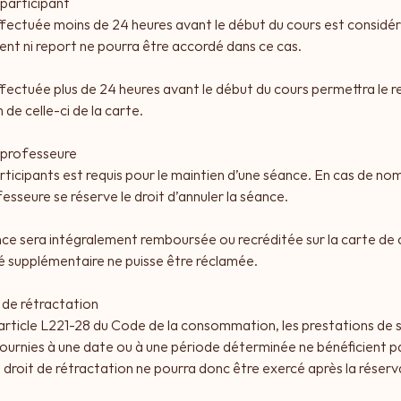
 participant
ffectuée moins de 24 heures avant le début du cours est consid
t ni report ne pourra être accordé dans ce cas.
fectuée plus de 24 heures avant le début du cours permettra le r
de celle-ci de la carte.
a professeure
ticipants est requis pour le maintien d’une séance. En cas de nom
fesseure se réserve le droit d’annuler la séance.
nce sera intégralement remboursée ou recréditée sur la carte de 
é supplémentaire ne puisse être réclamée.
 de rétractation
ticle L221-28 du Code de la consommation, les prestations de se
s fournies à une date ou à une période déterminée ne bénéficient p
 droit de rétractation ne pourra donc être exercé après la réserv