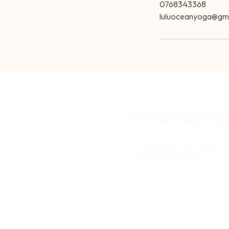
0768343368
luluoceanyoga@gm
Cours de yoga, retrait
Lucille Baulès- EI- Siret
84399326200024
Le Moulin Végétal
2335 Rte du Moulin, 4023
07 68 34 33 68