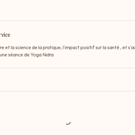
n
c
e
l
rvice
e
1
e et la science de la pratique, l'impact positif sur la santé , et s'
9
s une séance de Yoga Nidra
s
e
p
t
.