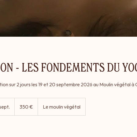
ON - LES FONDEMENTS DU YO
ion sur 2 jours les 19 et 20 septembre 2026 au Moulin végétal à 
350
euros
sept.
C
350 €
Le moulin végétal
o
m
m
e