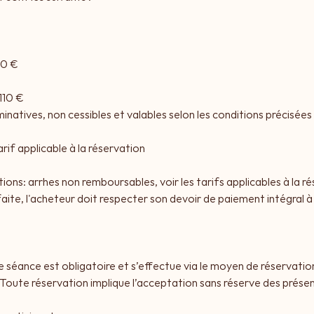
€
60 €
110 €
natives, non cessibles et valables selon les conditions précisées l
rif applicable à la réservation
ions: arrhes non remboursables, voir les tarifs applicables à la r
faite, l'acheteur doit respecter son devoir de paiement intégral à
e séance est obligatoire et s’effectue via le moyen de réservation
 Toute réservation implique l’acceptation sans réserve des prés