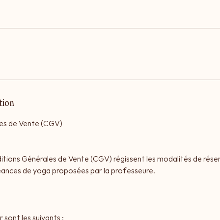
tion
es de Vente (CGV)
tions Générales de Vente (CGV) régissent les modalités de rése
séances de yoga proposées par la professeure.
r sont les suivants :