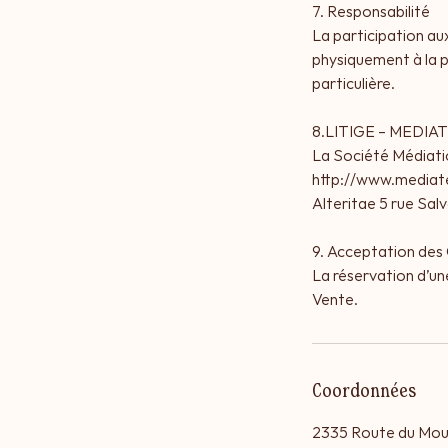
7. Responsabilité
La participation aux
physiquement à la p
particulière.
8.LITIGE – MEDI
La Société Médiati
http://www.media
Alteritae 5 rue Sa
9. Acceptation de
La réservation d’un
Vente.
Coordonnées
2335 Route du Moul