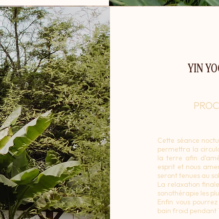
YIN Y
PROC
Cette séance noct
permettra la circul
la terre afin d'am
esprit et nous ame
seront tenues au so
La relaxation final
sonothérapie les plus
Enfin vous pourrez
bain froid pendant 