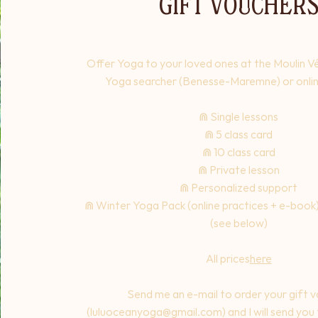
GIFT VOUCHER
Offer Yoga to your loved ones at the Moulin Vé
Yoga searcher (Benesse-Maremne) or onli
⋒ Single lessons
⋒ 5 class card
⋒ 10 class card
⋒ Private lesson
⋒ Personalized support
⋒ Winter Yoga Pack (online practices + e-book
(see below)
All prices
here
Send me an e-mail to order your gift 
(
luluoceanyoga@gmail.com
) and I will send yo