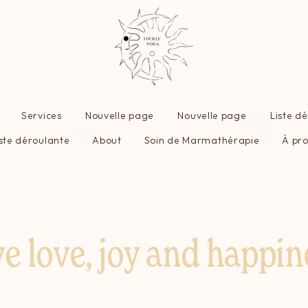
Services
Nouvelle page
Nouvelle page
Liste d
iste déroulante
About
Soin de Marmathérapie
À pr
ve love, joy and happin