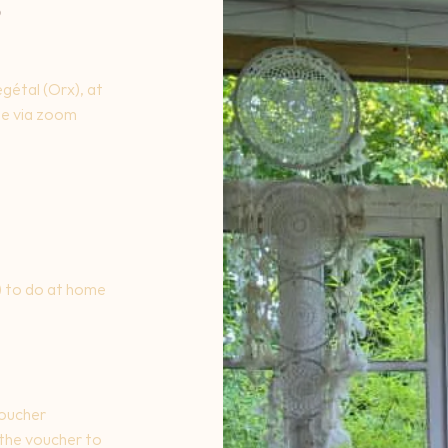
S
gétal (Orx), at
ne via zoom
) to do at home
voucher
u the voucher to