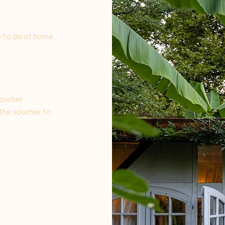
) to do at home
voucher
u the voucher to