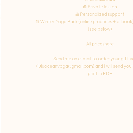
⋒ Private lesson
⋒ Personalized support
⋒ Winter Yoga Pack (online practices + e-book
(see below)
All prices
here
Send me an e-mail to order your gift 
(
luluoceanyoga@gmail.com
) and I will send yo
print in PDF