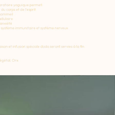
ibratoire yoguique permet:
u corps et de l'esprit
 sommeil
llulaire
'anxiété
système immunitaire et système nerveux
son et infusion spéciale dodo seront servies à la fin
végétal, Orx