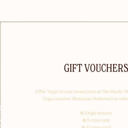
GIFT VOUCHER
Offer Yoga to your loved ones at the Moulin Vé
Yoga searcher (Benesse-Maremne) or onli
⋒ Single lessons
⋒ 5 class card
⋒ 10 class card