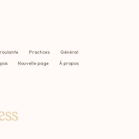
éroulante
Practices
Général
opos
Nouvelle page
À propos
ess