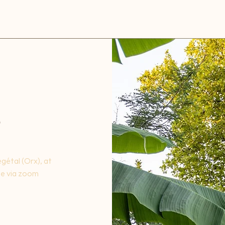
S
gétal (Orx), at
ne via zoom