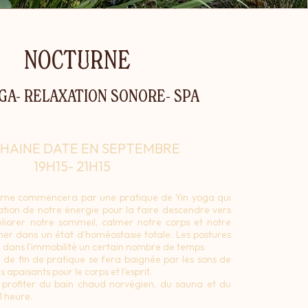
NOCTURNE
OGA- RELAXATION SONORE- SPA
HAINE DATE EN SEPTEMBRE
19H15- 21H15
urne commencera par une pratique de Yin yoga qui
ation de notre énergie pour la faire descendre vers
éliorer notre sommeil, calmer notre corps et notre
ner dans un état d’homéostasie totale. Les postures
l dans l'immobilité un certain nombre de temps
e de fin de pratique se fera baignée par les sons de
 apaisants pour le corps et l'esprit.
 profiter du bain chaud norvégien, du sauna et du
1 heure.