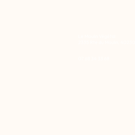
Cours de yoga, retrait
Lucille Baulès- EI- Siret
84399326200024
Le Moulin Végétal
2335 Rte du Moulin, 4023
07 68 34 33 68
luluoceanyoga@gmail.com