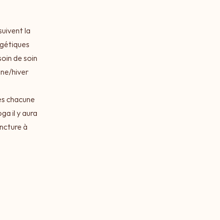
uivent la
rgétiques
soin de soin
ne/hiver
es chacune
ga il y aura
ncture à