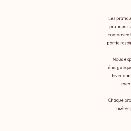
Les pratiq
pratiques 
composent d
partie respi
Nous expl
énergétique
hiver dan
ment
Chaque pra
l'insére