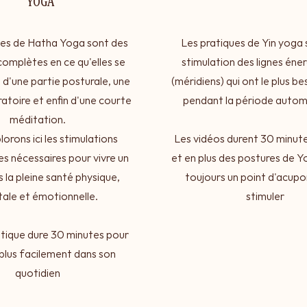
YOGA
ues de Hatha Yoga sont des
Les pratiques de Yin yoga s
complètes en ce qu'elles se
stimulation des lignes éne
'une partie posturale, une
(méridiens) qui ont le plus be
ratoire et enfin d'une courte
pendant la période autom
méditation.
orons ici les stimulations
Les vidéos durent 30 minut
s nécessaires pour vivre un
et en plus des postures de Yo
s la pleine santé physique,
toujours un point d'acupo
ale et émotionnelle.
stimuler
tique dure 30 minutes pour
r plus facilement dans son
quotidien