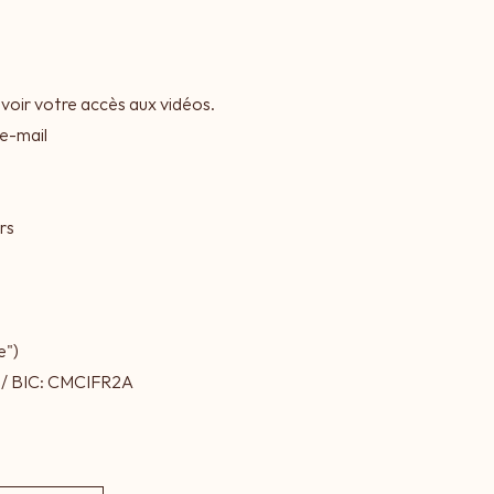
evoir votre accès aux vidéos.
 e-mail
rs
e")
0 / BIC: CMCIFR2A