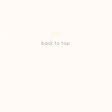
es, et soins à Orx dans le sud des Landes à côté d
0 Orx
back to top